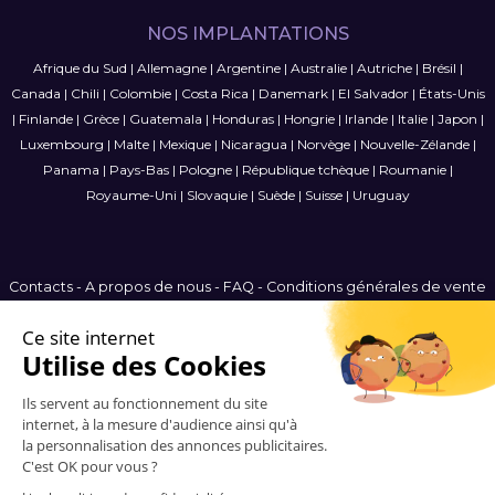
NOS IMPLANTATIONS
Afrique du Sud
|
Allemagne
|
Argentine
|
Australie
|
Autriche
|
Brésil
|
Canada
|
Chili
|
Colombie
|
Costa Rica
|
Danemark
|
El Salvador
|
États-Unis
|
Finlande
|
Grèce
|
Guatemala
|
Honduras
|
Hongrie
|
Irlande
|
Italie
|
Japon
|
Luxembourg
|
Malte
|
Mexique
|
Nicaragua
|
Norvège
|
Nouvelle-Zélande
|
Panama
|
Pays-Bas
|
Pologne
|
République tchèque
|
Roumanie
|
Royaume-Uni
|
Slovaquie
|
Suède
|
Suisse
|
Uruguay
Contacts
-
A propos de nous
-
FAQ
-
Conditions générales de vente
-
Politique de confidentialité
-
Plan du site
Belgium
© 2006-2026 Vitrinemedia -
Tous les droits sont réservés