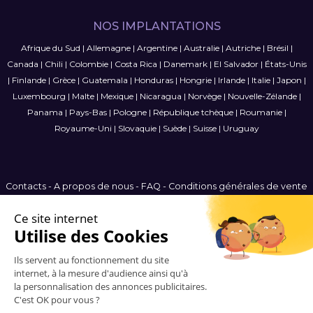
NOS IMPLANTATIONS
Afrique du Sud
|
Allemagne
|
Argentine
|
Australie
|
Autriche
|
Brésil
|
Canada
|
Chili
|
Colombie
|
Costa Rica
|
Danemark
|
El Salvador
|
États-Unis
|
Finlande
|
Grèce
|
Guatemala
|
Honduras
|
Hongrie
|
Irlande
|
Italie
|
Japon
|
Luxembourg
|
Malte
|
Mexique
|
Nicaragua
|
Norvège
|
Nouvelle-Zélande
|
Panama
|
Pays-Bas
|
Pologne
|
République tchèque
|
Roumanie
|
Royaume-Uni
|
Slovaquie
|
Suède
|
Suisse
|
Uruguay
Contacts
-
A propos de nous
-
FAQ
-
Conditions générales de vente
-
Politique de confidentialité
-
Plan du site
Belgium
© 2006-2026 Vitrinemedia -
Tous les droits sont réservés