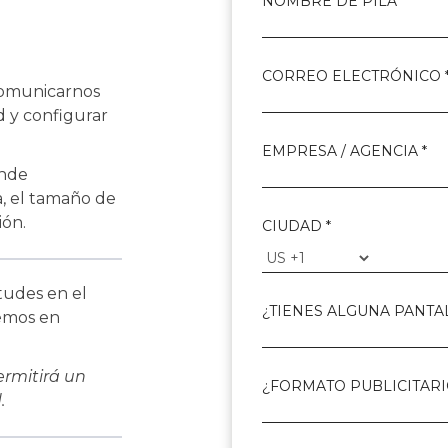
NOMBRE DE PILA *
CORREO ELECTRÓNICO 
comunicarnos
d y configurar
EMPRESA / AGENCIA *
ende
, el tamaño de
ión.
CIUDAD *
tudes en el
¿TIENES ALGUNA PANTAL
emos en
ermitirá un
¿FORMATO PUBLICITAR
.