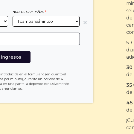
min
sel
NRO. DE CAMPAÑAS
*
de 
cam
con
5. 
dur
 ingresos
adi
30 
de 
 introducida en el formulario (en cuanto al
s por minuto), durante un periodo de 4
ña en una pantalla depende exclusivamente
35 
os anunciantes.
de 
45 
de 
¡Cu
cam