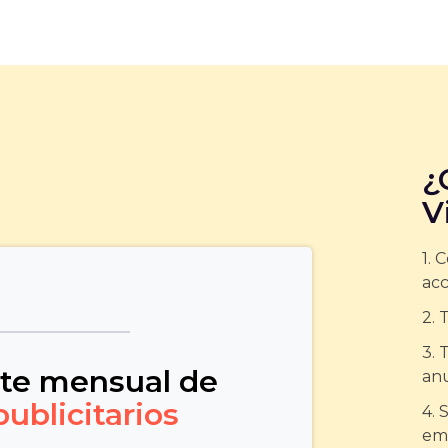
¿
V
1. 
acc
2. 
3. 
rte mensual de
anu
publicitarios
4. 
emi