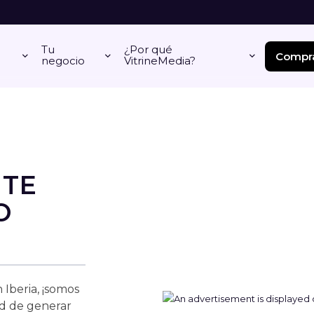
Tu
¿Por qué
Compra
negocio
VitrineMedia?
 TE
O
 Iberia, ¡somos
ad de generar