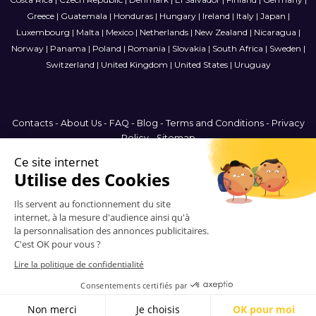
Greece
|
Guatemala
|
Honduras
|
Hungary
|
Ireland
|
Italy
|
Japan
|
Luxembourg
|
Malta
|
Mexico
|
Netherlands
|
New Zealand
|
Nicaragua
|
Norway
|
Panama
|
Poland
|
Romania
|
Slovakia
|
South Africa
|
Sweden
|
Switzerland
|
United Kingdom
|
United States
|
Uruguay
Contacts
-
About Us
-
FAQ
-
Blog
-
Terms and Conditions
-
Privacy
Policy
-
Sitemap
France
© 2006-2026 Vitrinemedia -
All Rights Reserved