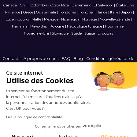
Canada
|
Chili
|
Colombie
|
Costa Rica
|
Danemark
|
El Salvador
|
États-Unis
|
Finlande
|
Grèce
|
Guatemala
|
Honduras
|
Hongrie
|
Irlande
|
Italie
|
Japon
|
Luxembourg
|
Malte
|
Mexique
|
Nicaragua
|
Norvège
|
Nouvelle-Zélande
|
Panama
|
Pays-Bas
|
Pologne
|
République tchèque
|
Roumanie
|
Royaume-Uni
|
Slovaquie
|
Suède
|
Suisse
|
Uruguay
Contacts
-
A propos de nous
-
FAQ
-
Blog
-
Conditions générales de
vente
-
Politique de confidentialité
-
Plan du site
France
© 2006-2026 Vitrinemedia -
Tous les droits sont réservés