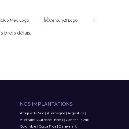
 brefs délais.
NOS IMPLANTATIONS
Afrique du Sud
|
Allemagne
|
Argentine
|
Australie
|
Autriche
|
Brésil
|
Canada
|
Chili
|
Colombie
|
Costa Rica
|
Danemark
|