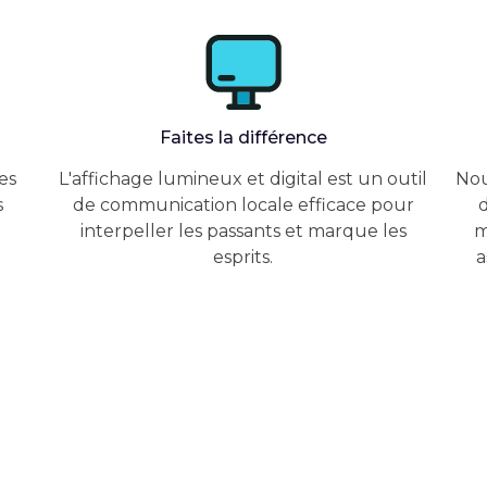
Faites la différence
es
L'affichage lumineux et digital est un outil
Nou
s
de communication locale efficace pour
d
interpeller les passants et marque les
m
esprits.
a