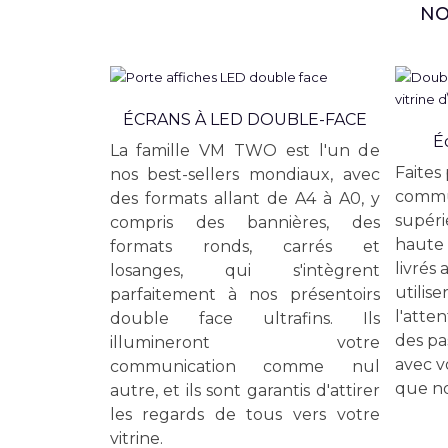
NO
ÉCRANS À LED DOUBLE-FACE
É
La famille VM TWO est l'un de
Faites
nos best-sellers mondiaux, avec
commu
des formats allant de A4 à A0, y
supéri
compris des bannières, des
haute 
formats ronds, carrés et
livrés 
losanges, qui s'intègrent
utilise
parfaitement à nos présentoirs
l'atten
double face ultrafins. Ils
des pa
illumineront votre
avec v
communication comme nul
que no
autre, et ils sont garantis d'attirer
les regards de tous vers votre
vitrine.