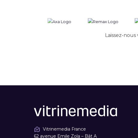
Laissez-nous 
Vitrinemedia France
62 avenue Emile Zola – Bât A