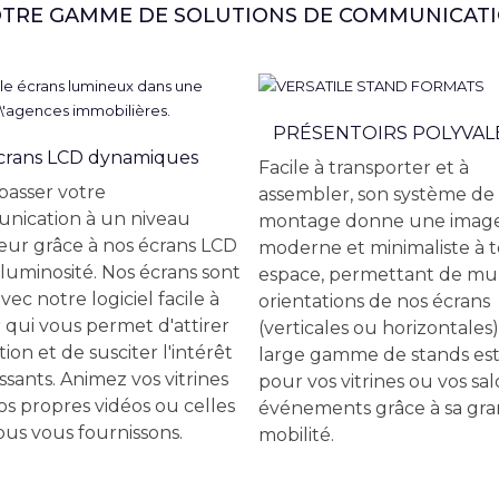
TRE GAMME DE SOLUTIONS DE COMMUNICAT
PRÉSENTOIRS POLYVAL
crans LCD dynamiques
Facile à transporter et à
 passer votre
assembler, son système de
nication à un niveau
montage donne une imag
eur grâce à nos écrans LCD
moderne et minimaliste à 
luminosité. Nos écrans sont
espace, permettant de mul
avec notre logiciel facile à
orientations de nos écrans
r qui vous permet d'attirer
(verticales ou horizontales)
tion et de susciter l'intérêt
large gamme de stands est
ssants. Animez vos vitrines
pour vos vitrines ou vos sal
os propres vidéos ou celles
événements grâce à sa gr
us vous fournissons.
mobilité.