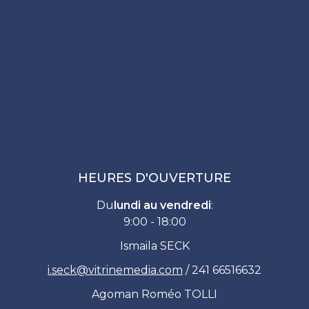
HEURES D'OUVERTURE
Du
lundi au vendredi
:
9:00 - 18:00
Ismaila SECK
i.seck
@
vitrinemedia.com
/ 241 66516632
Agoman Roméo TOLLI