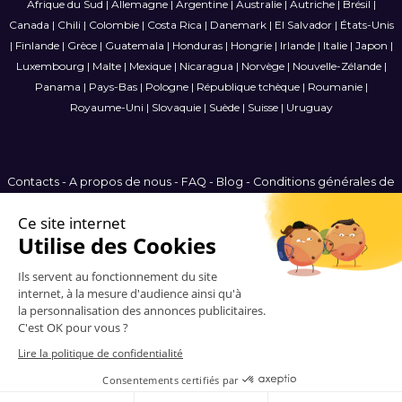
Afrique du Sud
|
Allemagne
|
Argentine
|
Australie
|
Autriche
|
Brésil
|
Canada
|
Chili
|
Colombie
|
Costa Rica
|
Danemark
|
El Salvador
|
États-Unis
|
Finlande
|
Grèce
|
Guatemala
|
Honduras
|
Hongrie
|
Irlande
|
Italie
|
Japon
|
Luxembourg
|
Malte
|
Mexique
|
Nicaragua
|
Norvège
|
Nouvelle-Zélande
|
Panama
|
Pays-Bas
|
Pologne
|
République tchèque
|
Roumanie
|
Royaume-Uni
|
Slovaquie
|
Suède
|
Suisse
|
Uruguay
Contacts
-
A propos de nous
-
FAQ
-
Blog
-
Conditions générales de
vente
-
Politique de confidentialité
-
Plan du site
France
© 2006-2026 Vitrinemedia -
Tous les droits sont réservés