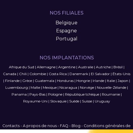
NOS FILIALES
Belgique
Espagne
Portugal
NOS IMPLANTATIONS
Afrique du Sud
|
Allemagne
|
Argentine
|
Australie
|
Autriche
|
Brésil
|
Canada
|
Chili
|
Colombie
|
Costa Rica
|
Danemark
|
El Salvador
|
États-Unis
|
Finlande
|
Grèce
|
Guatemala
|
Honduras
|
Hongrie
|
Irlande
|
Italie
|
Japon
|
Luxembourg
|
Malte
|
Mexique
|
Nicaragua
|
Norvège
|
Nouvelle-Zélande
|
Panama
|
Pays-Bas
|
Pologne
|
République tchèque
|
Roumanie
|
Royaume-Uni
|
Slovaquie
|
Suède
|
Suisse
|
Uruguay
Contacts
-
A propos de nous
-
FAQ
-
Blog
-
Conditions générales de
vente
-
Politique de confidentialité
-
Plan du site