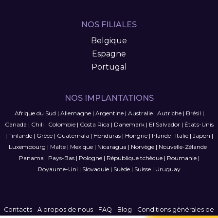
NOS FILIALES
Belgique
Espagne
Portugal
NOS IMPLANTATIONS
Afrique du Sud
|
Allemagne
|
Argentine
|
Australie
|
Autriche
|
Brésil
|
Canada
|
Chili
|
Colombie
|
Costa Rica
|
Danemark
|
El Salvador
|
États-Unis
|
Finlande
|
Grèce
|
Guatemala
|
Honduras
|
Hongrie
|
Irlande
|
Italie
|
Japon
|
Luxembourg
|
Malte
|
Mexique
|
Nicaragua
|
Norvège
|
Nouvelle-Zélande
|
Panama
|
Pays-Bas
|
Pologne
|
République tchèque
|
Roumanie
|
Royaume-Uni
|
Slovaquie
|
Suède
|
Suisse
|
Uruguay
Contacts
-
A propos de nous
-
FAQ
-
Blog
-
Conditions générales de