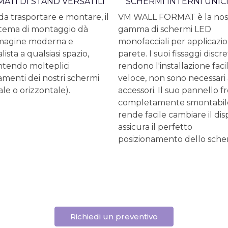
ATI DI STAND VERSATILI
SCHERMI INTERNI UNICI
da trasportare e montare, il
VM WALL FORMAT è la nos
stema di montaggio dà
gamma di schermi LED
magine moderna e
monofacciali per applicazio
ista a qualsiasi spazio,
parete. I suoi fissaggi discre
tendo molteplici
rendono l'installazione faci
amenti dei nostri schermi
veloce, non sono necessari a
ale o orizzontale).
accessori. Il suo pannello f
completamente smontabil
rende facile cambiare il dis
assicura il perfetto
posizionamento dello sche
Richiedi un preventivo