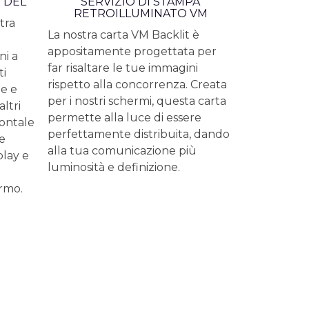
 DEL
SERVIZIO DI STAMPA
RETROILLUMINATO VM
tra
La nostra carta VM Backlit è
appositamente progettata per
ni a
far risaltare le tue immagini
ti
rispetto alla concorrenza. Creata
le e
per i nostri schermi, questa carta
ltri
permette alla luce di essere
rontale
perfettamente distribuita, dando
e
alla tua comunicazione più
play e
luminosità e definizione.
rmo.