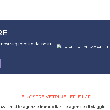
RE
e nostre gamme e dei nostri
.
LE NOSTRE VETRINE LED E LCD
 limiti le agenzie immobiliari, le agenzie di viaggio, i