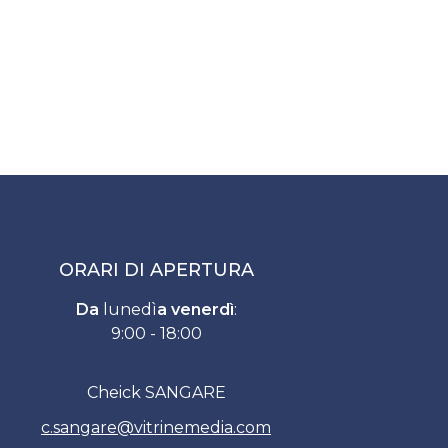
ORARI DI APERTURA
Da
lunedì
a venerdì
:
9:00 - 18:00
Cheick SANGARE
c.sangare
@
vitrinemedia.com