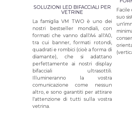
FORM
SOLUZIONI LED BIFACCIALI PER
Facile 
VETRINE
suo si
La famiglia VM TWO è uno dei
un'im
nostri bestseller mondiali, con
minimal
formati che vanno dall'A4 all'A0,
consen
tra cui banner, formati rotondi,
orient
quadrati e rombici (cioè a forma di
(vertic
diamante), che si adattano
perfettamente ai nostri display
bifacciali ultrasottili.
Illumineranno la vostra
comunicazione come nessun
altro, e sono garantiti per attirare
l'attenzione di tutti sulla vostra
vetrina.