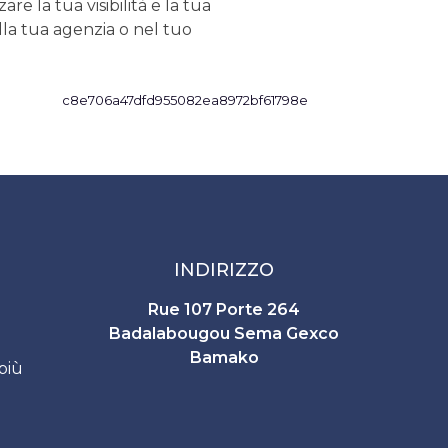
are la tua visibilità e la tua
lla tua agenzia o nel tuo
INDIRIZZO
Rue 107 Porte 264
Badalabougou Sema Gexco
Bamako
 più