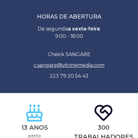
HORAS DE ABERTURA
De segunda
a sexta-feira
:
9:00 - 18:00
Cheick SANGARE
c.sangare
@
vitrinemedia.com
223 79 20 54 43
13 ANOS
300
perito
TRABALHADORES