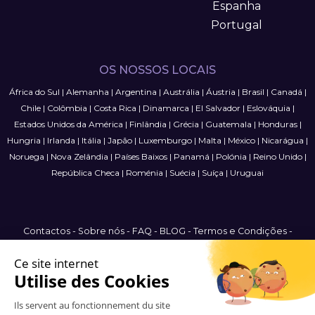
Espanha
Portugal
OS NOSSOS LOCAIS
África do Sul
|
Alemanha
|
Argentina
|
Austrália
|
Áustria
|
Brasil
|
Canadá
|
Chile
|
Colômbia
|
Costa Rica
|
Dinamarca
|
El Salvador
|
Eslováquia
|
Estados Unidos da América
|
Finlândia
|
Grécia
|
Guatemala
|
Honduras
|
Hungria
|
Irlanda
|
Itália
|
Japão
|
Luxemburgo
|
Malta
|
México
|
Nicarágua
|
Noruega
|
Nova Zelândia
|
Países Baixos
|
Panamá
|
Polónia
|
Reino Unido
|
República Checa
|
Roménia
|
Suécia
|
Suíça
|
Uruguai
Contactos
-
Sobre nós
-
FAQ
-
BLOG
-
Termos e Condições
-
Política de Privacidade
-
Mapa do Site
International