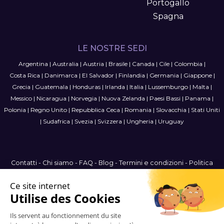
Portogallo
Spagna
LE NOSTRE SEDI
Argentina
|
Australia
|
Austria
|
Brasile
|
Canada
|
Cile
|
Colombia
|
Costa Rica
|
Danimarca
|
El Salvador
|
Finlandia
|
Germania
|
Giappone
|
Grecia
|
Guatemala
|
Honduras
|
Irlanda
|
Italia
|
Lussemburgo
|
Malta
|
Messico
|
Nicaragua
|
Norvegia
|
Nuova Zelanda
|
Paesi Bassi
|
Panama
|
Polonia
|
Regno Unito
|
Repubblica Ceca
|
Romania
|
Slovacchia
|
Stati Uniti
|
Sudafrica
|
Svezia
|
Svizzera
|
Ungheria
|
Uruguay
Contatti
-
Chi siamo
-
FAQ
-
Blog
-
Termini e condizioni
-
Politica
sulla privacy
-
Mappa del sito
International