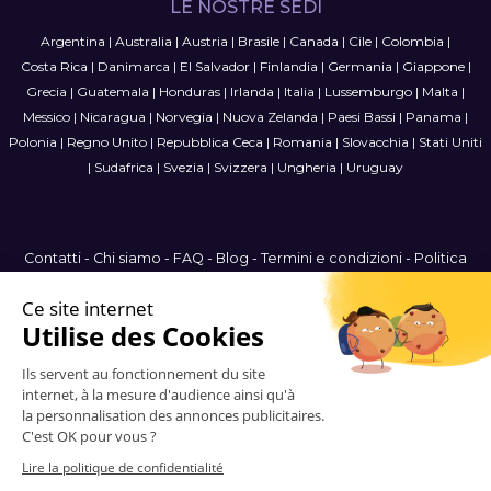
LE NOSTRE SEDI
Argentina
|
Australia
|
Austria
|
Brasile
|
Canada
|
Cile
|
Colombia
|
Costa Rica
|
Danimarca
|
El Salvador
|
Finlandia
|
Germania
|
Giappone
|
Grecia
|
Guatemala
|
Honduras
|
Irlanda
|
Italia
|
Lussemburgo
|
Malta
|
Messico
|
Nicaragua
|
Norvegia
|
Nuova Zelanda
|
Paesi Bassi
|
Panama
|
Polonia
|
Regno Unito
|
Repubblica Ceca
|
Romania
|
Slovacchia
|
Stati Uniti
|
Sudafrica
|
Svezia
|
Svizzera
|
Ungheria
|
Uruguay
Contatti
-
Chi siamo
-
FAQ
-
Blog
-
Termini e condizioni
-
Politica
sulla privacy
-
Mappa del sito
International
© 2006-2026 Vitrinemedia -
Tutti i diritti riservati