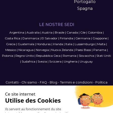
Portogallo
Spagna
LE NOSTRE SEDI
Argentina
|
Australia
|
Austria
|
Brasile
|
Canada
|
Cile
|
Colombia
|
Costa Rica
|
Danimarca
|
El Salvador
|
Finlandia
|
Germania
|
Giappone
|
Grecia
|
Guatemala
|
Honduras
|
Irlanda
|
Italia
|
Lussemburgo
|
Malta
|
Messico
|
Nicaragua
|
Norvegia
|
Nuova Zelanda
|
Paesi Bassi
|
Panama
|
Polonia
|
Regno Unito
|
Repubblica Ceca
|
Romania
|
Slovacchia
|
Stati Uniti
|
Sudafrica
|
Svezia
|
Svizzera
|
Ungheria
|
Uruguay
Contatti
-
Chi siamo
-
FAQ
-
Blog
-
Termini e condizioni
-
Politica
sulla privacy
-
Mappa del sito
International