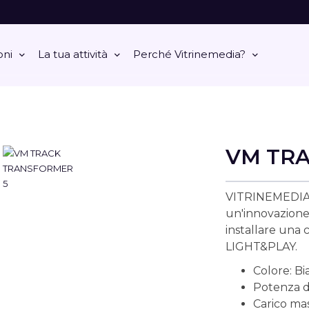
oni
La tua attività
Perché Vitrinemedia?
VM TR
VITRINEMEDIA
un'innovazione
installare una 
LIGHT&PLAY.
Colore: Bi
Potenza di
Carico mas