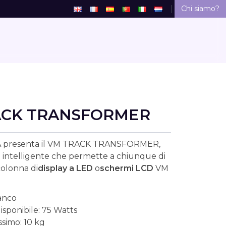
Chi siamo?
ACK TRANSFORMER
 presenta il VM TRACK TRANSFORMER,
 intelligente che permette a chiunque di
colonna di
display a LED
o
schermi LCD
VM
anco
sponibile: 75 Watts
simo: 10 kg