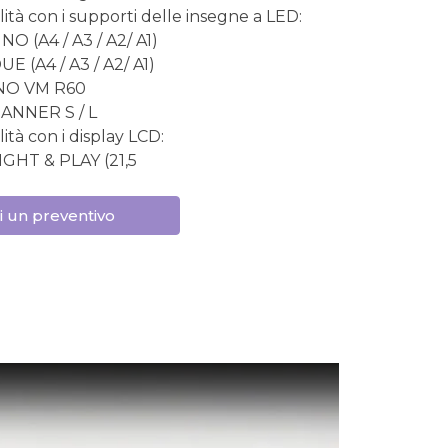
ità con i supporti delle insegne a LED:
O (A4 / A3 / A2/ A1)
E (A4 / A3 / A2/ A1)
NO VM R60
ANNER S / L
ità con i display LCD:
IGHT & PLAY (21,5
i un preventivo