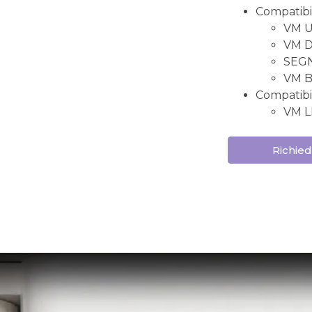
Compatibil
VM UN
VM DU
SEG
VM B
Compatibil
VM L
Richied