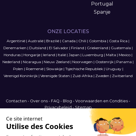
Portugal
Spanje
ONZE LOCATIES
Argentinië
|
Australië
|
Brazilië
|
Canada
|
Chili
|
Colombia
|
Costa Rica
|
Denemarken
|
Duitsland
|
El Salvador
|
Finland
|
Griekenland
|
Guatemala
|
Honduras
|
Hongarije
|
Ierland
|
Italië
|
Japan
|
Luxemburg
|
Malta
|
Mexico
|
Nederland
|
Nicaragua
|
Nieuw Zeeland
|
Noorwegen
|
Oostenrijk
|
Panama
|
Polen
|
Roemenië
|
Slowakije
|
Tsjechische Republiek
|
Uruguay
|
Verenigd Koninkrijk
|
Verenigde Staten
|
Zuid-Afrika
|
Zweden
|
Zwitserland
Contacten
-
Over ons
-
FAQ
-
Blog
-
Voorwaarden en Condities
-
Privacybeleid
-
Sitemap
International