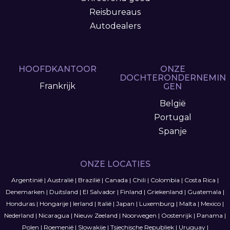
Reisbureaus
Autodealers
HOOFDKANTOOR
ONZE
DOCHTERONDERNEMIN
Frankrijk
GEN
België
Portugal
Spanje
ONZE LOCATIES
Argentinië
|
Australië
|
Brazilië
|
Canada
|
Chili
|
Colombia
|
Costa Rica
|
Denemarken
|
Duitsland
|
El Salvador
|
Finland
|
Griekenland
|
Guatemala
|
Honduras
|
Hongarije
|
Ierland
|
Italië
|
Japan
|
Luxemburg
|
Malta
|
Mexico
|
Nederland
|
Nicaragua
|
Nieuw Zeeland
|
Noorwegen
|
Oostenrijk
|
Panama
|
Polen
|
Roemenië
|
Slowakije
|
Tsjechische Republiek
|
Uruguay
|