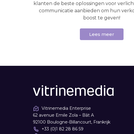
klanten de beste oplossingen voor verlicht
communicatie aanbieden om hun verk
boost te geven!
Lees meer
Vitrinemedia Enterprise
62 avenue Emile Zola – Bât A
92100 Boulogne-Billancourt, Frankrijk
+33 (0)1 82 28 86 59