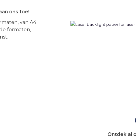
aan ons toe!
ormaten, van A4
nde formaten,
nst.
Ontdek al 