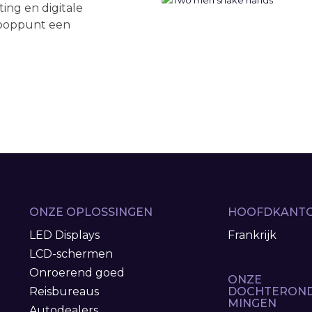
ing en digitale
ooppunt een
ONZE OPLOSSINGEN
HOOFDKANT
LED Displays
Frankrijk
LCD-schermen
Onroerend goed
ONZE
Reisbureaus
DOCHTERON
MINGEN
Autodealers