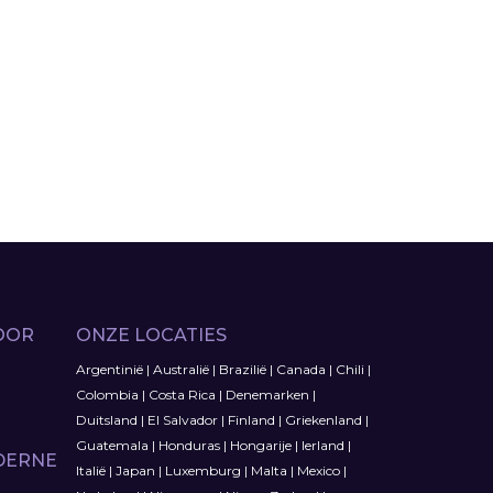
OOR
ONZE LOCATIES
Argentinië
|
Australië
|
Brazilië
|
Canada
|
Chili
|
Colombia
|
Costa Rica
|
Denemarken
|
Duitsland
|
El Salvador
|
Finland
|
Griekenland
|
Guatemala
|
Honduras
|
Hongarije
|
Ierland
|
DERNE
Italië
|
Japan
|
Luxemburg
|
Malta
|
Mexico
|