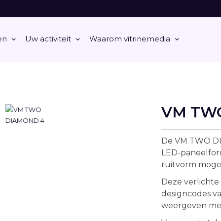
en
Uw activiteit
Waarom vitrinemedia
VM TW
De VM TWO DIA
LED-paneelform
ruitvorm mogel
Deze verlichte
designcodes v
weergeven met 