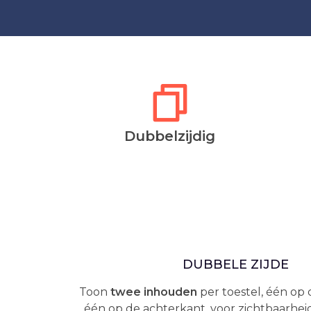
Dubbelzijdig
DUBBELE ZIJDE
Toon
twee inhouden
per toestel, één op
één op de achterkant, voor zichtbaarhei