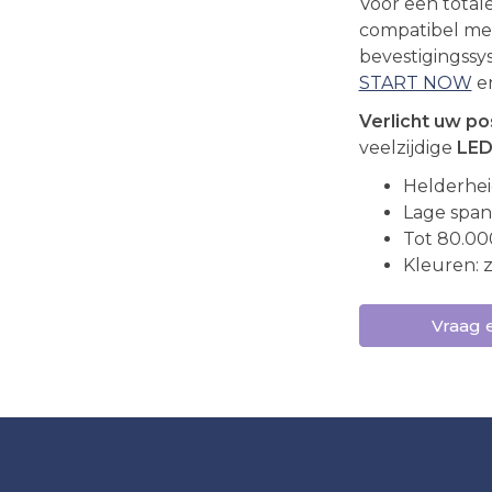
Voor een tota
compatibel met
bevestigingss
START NOW
e
Verlicht uw po
veelzijdige
LED
Helderhei
Lage span
Tot 80.00
Kleuren: z
Vraag 