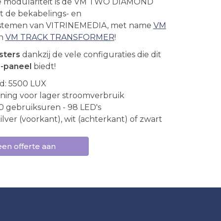
le modulariteit is de VM TWO DIAMOND
 de bekabelings- en
ystemen van VITRINEMEDIA, met name
VM
n
VM TRACK TRANSFORMER
!
sters
dankzij de vele configuraties die dit
-paneel
biedt!
d: 5500 LUX
ning voor lager stroomverbruik
0 gebruiksuren - 98 LED's
ilver (voorkant), wit (achterkant) of zwart
een offerte aan