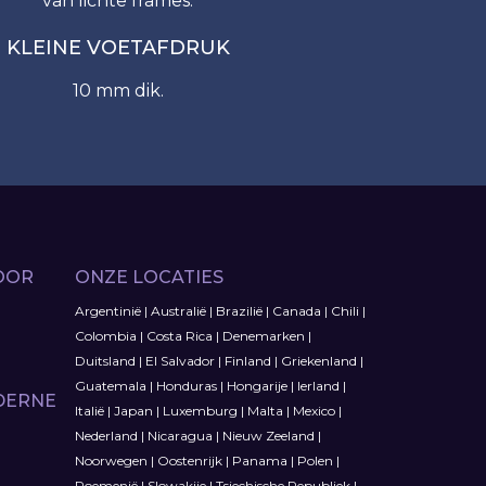
van lichte frames.
KLEINE VOETAFDRUK
10 mm dik.
OOR
ONZE LOCATIES
Argentinië
|
Australië
|
Brazilië
|
Canada
|
Chili
|
Colombia
|
Costa Rica
|
Denemarken
|
Duitsland
|
El Salvador
|
Finland
|
Griekenland
|
Guatemala
|
Honduras
|
Hongarije
|
Ierland
|
DERNE
Italië
|
Japan
|
Luxemburg
|
Malta
|
Mexico
|
Nederland
|
Nicaragua
|
Nieuw Zeeland
|
Noorwegen
|
Oostenrijk
|
Panama
|
Polen
|
Roemenië
|
Slowakije
|
Tsjechische Republiek
|