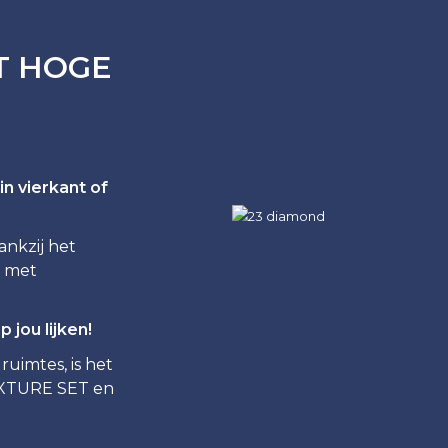
T HOGE
n vierkant of
nkzij het
l met
jou lijken!
uimtes, is het
IXTURE SET en