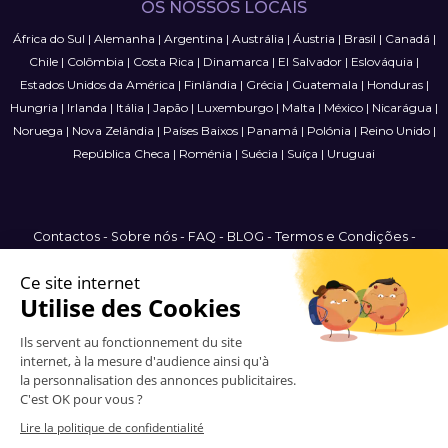
OS NOSSOS LOCAIS
África do Sul
|
Alemanha
|
Argentina
|
Austrália
|
Áustria
|
Brasil
|
Canadá
|
Chile
|
Colômbia
|
Costa Rica
|
Dinamarca
|
El Salvador
|
Eslováquia
|
Estados Unidos da América
|
Finlândia
|
Grécia
|
Guatemala
|
Honduras
|
Hungria
|
Irlanda
|
Itália
|
Japão
|
Luxemburgo
|
Malta
|
México
|
Nicarágua
|
Noruega
|
Nova Zelândia
|
Países Baixos
|
Panamá
|
Polónia
|
Reino Unido
|
República Checa
|
Roménia
|
Suécia
|
Suíça
|
Uruguai
Contactos
-
Sobre nós
-
FAQ
-
BLOG
-
Termos e Condições
-
Política de Privacidade
-
Mapa do Site
International
© 2006-2026 Vitrinemedia -
Todos os direitos reservados