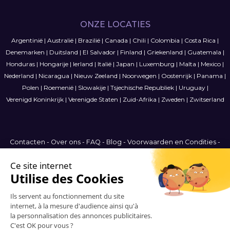
ONZE LOCATIES
Argentinië
|
Australië
|
Brazilië
|
Canada
|
Chili
|
Colombia
|
Costa Rica
|
Denemarken
|
Duitsland
|
El Salvador
|
Finland
|
Griekenland
|
Guatemala
|
Honduras
|
Hongarije
|
Ierland
|
Italië
|
Japan
|
Luxemburg
|
Malta
|
Mexico
|
Nederland
|
Nicaragua
|
Nieuw Zeeland
|
Noorwegen
|
Oostenrijk
|
Panama
|
Polen
|
Roemenië
|
Slowakije
|
Tsjechische Republiek
|
Uruguay
|
Verenigd Koninkrijk
|
Verenigde Staten
|
Zuid-Afrika
|
Zweden
|
Zwitserland
Contacten
-
Over ons
-
FAQ
-
Blog
-
Voorwaarden en Condities
-
Privacybeleid
-
Sitemap
International