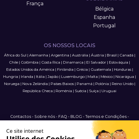
França
Bélgica
Espanha
Portugal
OS NOSSOS LOCAIS
África do Sul
|
Alemanha
|
Argentina
|
Austrália
|
Áustria
|
Brasil
|
Canadá
|
Chile
|
Colômbia
|
Costa Rica
|
Dinamarca
|
El Salvador
|
Eslováquia
|
Estados Unidos da América
|
Finlândia
|
Grécia
|
Guatemala
|
Honduras
|
Hungria
|
Irlanda
|
Itália
|
Japão
|
Luxemburgo
|
Malta
|
México
|
Nicarágua
|
Noruega
|
Nova Zelândia
|
Países Baixos
|
Panamá
|
Polónia
|
Reino Unido
|
República Checa
|
Roménia
|
Suécia
|
Suíça
|
Uruguai
Contactos
-
Sobre nós
-
FAQ
-
BLOG
-
Termos e Condições
-
Política de Privacidade
-
Mapa do Site