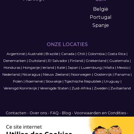
België
Portugal
Spanje
ONZE LOCATIES
Argentinië
|
Australië
|
Brazilië
|
Canada
|
Chili
|
Colombia
|
Costa Rica
|
Denemarken
|
Duitsland
|
El Salvador
|
Finland
|
Griekenland
|
Guatemala
|
Honduras
|
Hongarije
|
Ierland
|
Italië
|
Japan
|
Luxemburg
|
Malta
|
Mexico
|
Nederland
|
Nicaragua
|
Nieuw Zeeland
|
Noorwegen
|
Oostenrijk
|
Panama
|
Polen
|
Roemenië
|
Slowakije
|
Tsjechische Republiek
|
Uruguay
|
Verenigd Koninkrijk
|
Verenigde Staten
|
Zuid-Afrika
|
Zweden
|
Zwitserland
Contacten
-
Over ons
-
FAQ
-
Blog
-
Voorwaarden en Condities
-
Privacybeleid
-
Sitemap