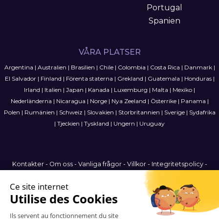
Portugal
Spanien
VÅRA PLATSER
Argentina
|
Australien
|
Brasilien
|
Chile
|
Colombia
|
Costa Rica
|
Danmark
|
El Salvador
|
Finland
|
Förenta staterna
|
Grekland
|
Guatemala
|
Honduras
|
Irland
|
Italien
|
Japan
|
Kanada
|
Luxemburg
|
Malta
|
Mexiko
|
Nederländerna
|
Nicaragua
|
Norge
|
Nya Zeeland
|
Österrike
|
Panama
|
Polen
|
Rumänien
|
Schweiz
|
Slovakien
|
Storbritannien
|
Sverige
|
Sydafrika
|
Tjeckien
|
Tyskland
|
Ungern
|
Uruguay
Kontakter
-
Om oss
-
Vanliga frågor
-
Villkor
-
Integritetspolicy
-
Webbplatskarta
Sweden