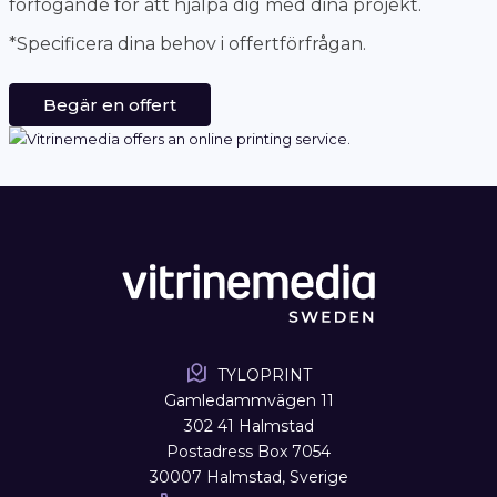
förfogande för att hjälpa dig med dina projekt.
*Specificera dina behov i offertförfrågan.
Begär en offert
TYLOPRINT
Gamledammvägen 11
302 41 Halmstad
Postadress Box 7054
30007 Halmstad, Sverige