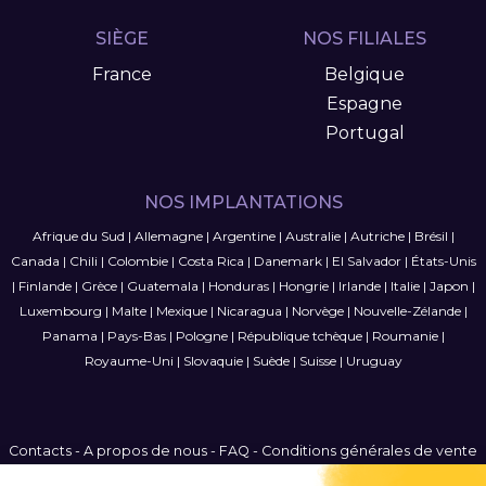
SIÈGE
NOS FILIALES
France
Belgique
Espagne
Portugal
NOS IMPLANTATIONS
Afrique du Sud
|
Allemagne
|
Argentine
|
Australie
|
Autriche
|
Brésil
|
Canada
|
Chili
|
Colombie
|
Costa Rica
|
Danemark
|
El Salvador
|
États-Unis
|
Finlande
|
Grèce
|
Guatemala
|
Honduras
|
Hongrie
|
Irlande
|
Italie
|
Japon
|
Luxembourg
|
Malte
|
Mexique
|
Nicaragua
|
Norvège
|
Nouvelle-Zélande
|
Panama
|
Pays-Bas
|
Pologne
|
République tchèque
|
Roumanie
|
Royaume-Uni
|
Slovaquie
|
Suède
|
Suisse
|
Uruguay
Contacts
-
A propos de nous
-
FAQ
-
Conditions générales de vente
-
Politique de confidentialité
-
Plan du site