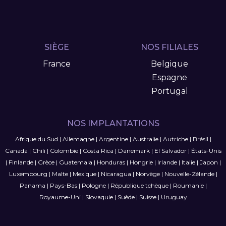
SIÈGE
NOS FILIALES
France
Belgique
Espagne
Portugal
NOS IMPLANTATIONS
Afrique du Sud
|
Allemagne
|
Argentine
|
Australie
|
Autriche
|
Brésil
|
Canada
|
Chili
|
Colombie
|
Costa Rica
|
Danemark
|
El Salvador
|
États-Unis
|
Finlande
|
Grèce
|
Guatemala
|
Honduras
|
Hongrie
|
Irlande
|
Italie
|
Japon
|
Luxembourg
|
Malte
|
Mexique
|
Nicaragua
|
Norvège
|
Nouvelle-Zélande
|
Panama
|
Pays-Bas
|
Pologne
|
République tchèque
|
Roumanie
|
Royaume-Uni
|
Slovaquie
|
Suède
|
Suisse
|
Uruguay