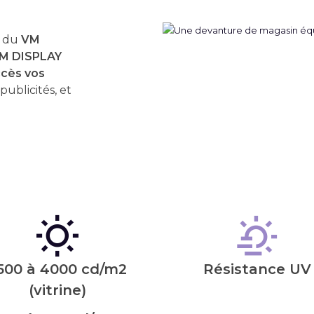
u du
VM
M DISPLAY
ccès vos
publicités, et
500 à 4000 cd/m2
Résistance UV
(vitrine)