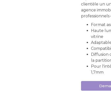
clientèle un u
agence immobil
professionnels d
Format a
Haute lum
vitrine
Adaptable
Compatibi
Diffusion 
la partiti
Pour l'int
1,7mm
Deman