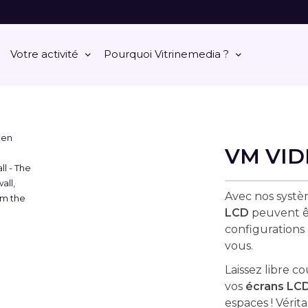
Votre activité
Pourquoi Vitrinemedia ?
VM VI
Avec nos syst
LCD
peuvent êt
configurations
vous.
Laissez libre c
vos
écrans LCD
espaces ! Vérit