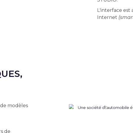
L'interface est
Internet
(smart
UES,
s de modèles
rs de