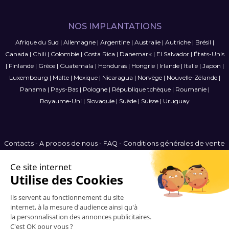
NOS IMPLANTATIONS
Afrique du Sud
|
Allemagne
|
Argentine
|
Australie
|
Autriche
|
Brésil
|
Canada
|
Chili
|
Colombie
|
Costa Rica
|
Danemark
|
El Salvador
|
États-Unis
|
Finlande
|
Grèce
|
Guatemala
|
Honduras
|
Hongrie
|
Irlande
|
Italie
|
Japon
|
Luxembourg
|
Malte
|
Mexique
|
Nicaragua
|
Norvège
|
Nouvelle-Zélande
|
Panama
|
Pays-Bas
|
Pologne
|
République tchèque
|
Roumanie
|
Royaume-Uni
|
Slovaquie
|
Suède
|
Suisse
|
Uruguay
Contacts
-
A propos de nous
-
FAQ
-
Conditions générales de vente
-
Politique de confidentialité
-
Plan du site
Belgium