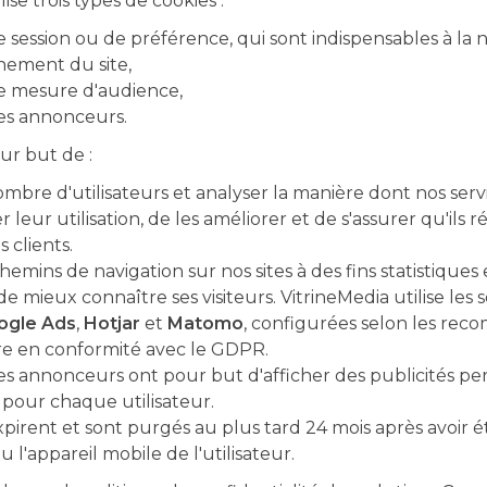
se trois types de cookies :
e session ou de préférence, qui sont indispensables à la 
nement du site,
de mesure d'audience,
es annonceurs.
ur but de :
mbre d'utilisateurs et analyser la manière dont nos servic
ter leur utilisation, de les améliorer et de s'assurer qu'il
 clients.
hemins de navigation sur nos sites à des fins statistiques
e mieux connaître ses visiteurs. VitrineMedia utilise les 
ogle Ads
,
Hotjar
et
Matomo
, configurées selon les rec
re en conformité avec le GDPR.
es annonceurs ont pour but d'afficher des publicités per
 pour chaque utilisateur.
xpirent et sont purgés au plus tard 24 mois après avoir é
u l'appareil mobile de l'utilisateur.