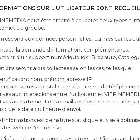
FORMATIONS SUR L'UTILISATEUR SONT RECUEIL
RINEMEDIA peut être amené à collecter deux types d'inf
 internet du groupe.
rrespond aux données personnelles fournies par les utili
ontact, la demande d'informations complémentaires,
ment d'un support numérique (ex : Brochure, Catalogue 
tions seront alors collectées selon les cas, telles que :
ntification : nom, prénom, adresse IP ;
ntact : adresse postale, e-mail, numéro de téléphone, n
ives aux interactions entre l'utilisateur et VITRINEMEDIA
ives au traitement des e-mails et des communications q
es que la date ou l'heure d'envoi.
'informations est de nature statistique et vise à optimis
s sites web de l'entreprise.
'informations comprend les adresses IP (indiquant la c