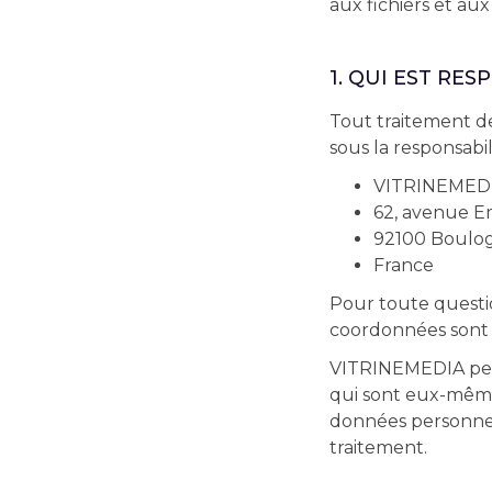
aux fichiers et aux
1. QUI EST RE
Tout traitement d
sous la responsabi
VITRINEMED
62, avenue Em
92100 Boulog
France
Pour toute questi
coordonnées sont in
VITRINEMEDIA peut
qui sont eux-mêmes
données personnel
traitement.