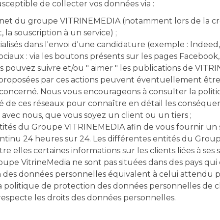
usceptible de collecter vos données via :
ternet du groupe VITRINEMEDIA (notamment lors de la cr
 la souscription à un service) ;
ialisés dans l'envoi d'une candidature (exemple : Indeed, 
ociaux : via les boutons présents sur les pages Facebook,
s pouvez suivre et/ou " aimer " les publications de VIT
proposées par ces actions peuvent éventuellement être u
 concerné. Nous vous encourageons à consulter la polit
té de ces réseaux pour connaître en détail les conséquen
avec nous, que vous soyez un client ou un tiers ;
ntités du Groupe VITRINEMEDIA afin de vous fournir un
ntinu 24 heures sur 24. Les différentes entités du Gr
e elles certaines informations sur les clients liées à ses 
oupe VitrineMedia ne sont pas situées dans des pays qui
 des données personnelles équivalent à celui attendu 
 politique de protection des données personnelles de c
respecte les droits des données personnelles.