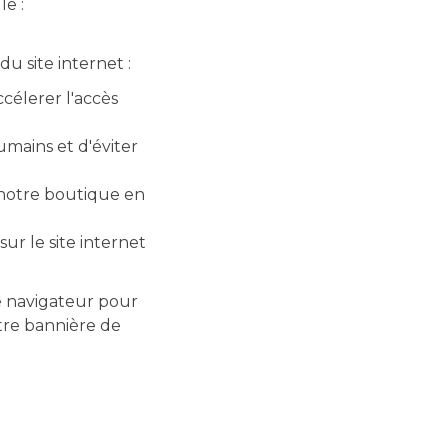
le :
u site internet :
ccélerer l'accès
umains et d'éviter
r notre boutique en
ur le site internet
e navigateur pour
tre bannière de