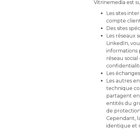
Vitrinemedia est s
Les sites in
compte client,
Des sites spéc
Les réseaux s
LinkedIn, vou
informations 
réseau social
confidentiali
Les échanges 
Les autres e
technique co
partagent entr
entités du gr
de protection
Cependant, la
identique et 