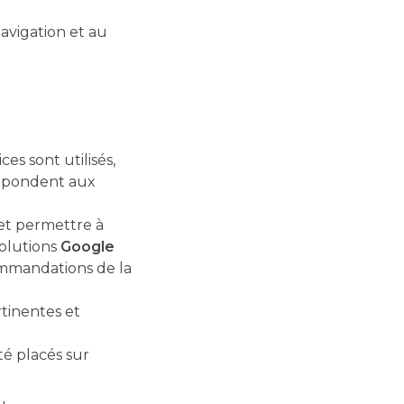
navigation et au
es sont utilisés,
s répondent aux
 et permettre à
solutions
Google
ommandations de la
tinentes et
té placés sur