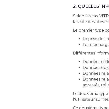
2. QUELLES IN
Selon les cas, VIT
la visite des sites
Le premier type co
La prise de c
Le télécharge
Différentes informa
Données d'ide
Données de co
Données relat
Données relat
adressés, tell
Le deuxième type d
l'utilisateur sur le
Ce deuxième type d