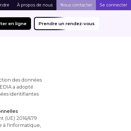
indre
À propos de nous
Nous contacter
Se connecter
ter en ligne
Prendre un rendez-vous
ection des données
MEDIA a adopté
ées identifiantes
onnelles
t (UE) 2016/679
e à l'informatique,