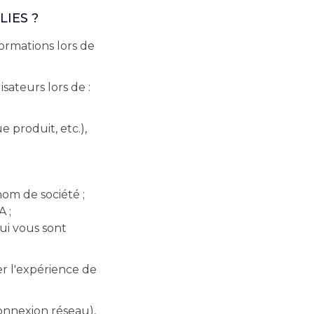
LIES ?
ormations lors de
sateurs lors de :
produit, etc.),
om de société ;
 ;
ui vous sont
er l'expérience de
onnexion réseau),