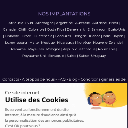
NOS IMPLANTATIONS
Afrique du Sud
|
Allemagne
|
Argentine
|
Australie
|
Autriche
|
Brésil
|
Canada
|
Chili
|
Colombie
|
Costa Rica
|
Danemark
|
El Salvador
|
États-Unis
|
Finlande
|
Grèce
|
Guatemala
|
Honduras
|
Hongrie
|
Irlande
|
Italie
|
Japon
|
Luxembourg
|
Malte
|
Mexique
|
Nicaragua
|
Norvège
|
Nouvelle-Zélande
|
Panama
|
Pays-Bas
|
Pologne
|
République tchèque
|
Roumanie
|
Royaume-Uni
|
Slovaquie
|
Suède
|
Suisse
|
Uruguay
Contacts
-
A propos de nous
-
FAQ
-
Blog
-
Conditions générales de
vente
-
Politique de confidentialité
-
Plan du site
France