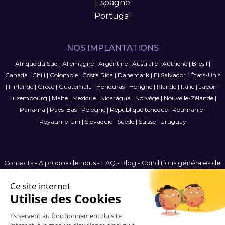
Espagne
Portugal
NOS IMPLANTATIONS
Afrique du Sud
|
Allemagne
|
Argentine
|
Australie
|
Autriche
|
Brésil
|
Canada
|
Chili
|
Colombie
|
Costa Rica
|
Danemark
|
El Salvador
|
États-Unis
|
Finlande
|
Grèce
|
Guatemala
|
Honduras
|
Hongrie
|
Irlande
|
Italie
|
Japon
|
Luxembourg
|
Malte
|
Mexique
|
Nicaragua
|
Norvège
|
Nouvelle-Zélande
|
Panama
|
Pays-Bas
|
Pologne
|
République tchèque
|
Roumanie
|
Royaume-Uni
|
Slovaquie
|
Suède
|
Suisse
|
Uruguay
Contacts
-
A propos de nous
-
FAQ
-
Blog
-
Conditions générales de
vente
-
Politique de confidentialité
-
Plan du site
France