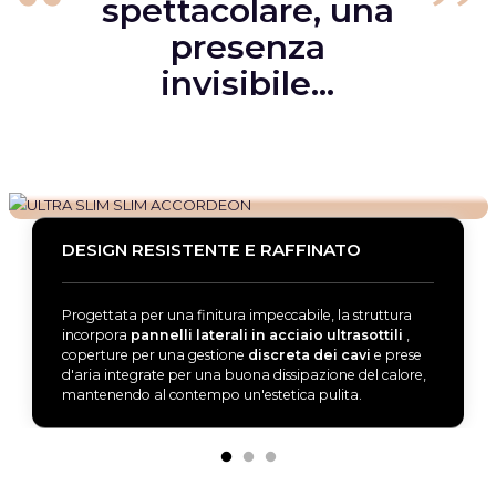
spettacolare, una
presenza
invisibile…
DESIGN RESISTENTE E RAFFINATO
Progettata per una finitura impeccabile, la struttura
incorpora
pannelli laterali in acciaio ultrasottili
,
coperture per una gestione
discreta dei cavi
e prese
d'aria integrate per una buona dissipazione del calore,
mantenendo al contempo un'estetica pulita.