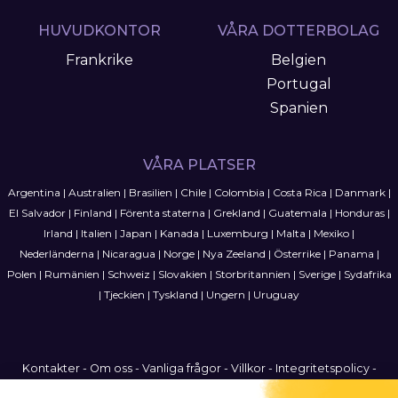
HUVUDKONTOR
VÅRA DOTTERBOLAG
Frankrike
Belgien
Portugal
Spanien
VÅRA PLATSER
Argentina
|
Australien
|
Brasilien
|
Chile
|
Colombia
|
Costa Rica
|
Danmark
|
El Salvador
|
Finland
|
Förenta staterna
|
Grekland
|
Guatemala
|
Honduras
|
Irland
|
Italien
|
Japan
|
Kanada
|
Luxemburg
|
Malta
|
Mexiko
|
Nederländerna
|
Nicaragua
|
Norge
|
Nya Zeeland
|
Österrike
|
Panama
|
Polen
|
Rumänien
|
Schweiz
|
Slovakien
|
Storbritannien
|
Sverige
|
Sydafrika
|
Tjeckien
|
Tyskland
|
Ungern
|
Uruguay
Kontakter
-
Om oss
-
Vanliga frågor
-
Villkor
-
Integritetspolicy
-
Webbplatskarta