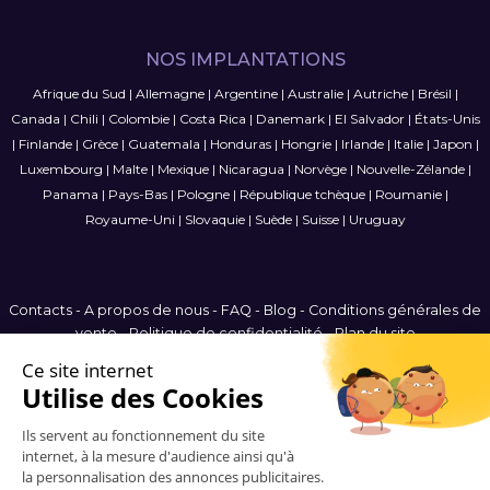
NOS IMPLANTATIONS
Afrique du Sud
|
Allemagne
|
Argentine
|
Australie
|
Autriche
|
Brésil
|
Canada
|
Chili
|
Colombie
|
Costa Rica
|
Danemark
|
El Salvador
|
États-Unis
|
Finlande
|
Grèce
|
Guatemala
|
Honduras
|
Hongrie
|
Irlande
|
Italie
|
Japon
|
Luxembourg
|
Malte
|
Mexique
|
Nicaragua
|
Norvège
|
Nouvelle-Zélande
|
Panama
|
Pays-Bas
|
Pologne
|
République tchèque
|
Roumanie
|
Royaume-Uni
|
Slovaquie
|
Suède
|
Suisse
|
Uruguay
Contacts
-
A propos de nous
-
FAQ
-
Blog
-
Conditions générales de
vente
-
Politique de confidentialité
-
Plan du site
France