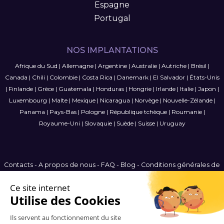
Espagne
Portugal
NOS IMPLANTATIONS
Afrique du Sud
|
Allemagne
|
Argentine
|
Australie
|
Autriche
|
Brésil
|
Canada
|
Chili
|
Colombie
|
Costa Rica
|
Danemark
|
El Salvador
|
États-Unis
|
Finlande
|
Grèce
|
Guatemala
|
Honduras
|
Hongrie
|
Irlande
|
Italie
|
Japon
|
Luxembourg
|
Malte
|
Mexique
|
Nicaragua
|
Norvège
|
Nouvelle-Zélande
|
Panama
|
Pays-Bas
|
Pologne
|
République tchèque
|
Roumanie
|
Royaume-Uni
|
Slovaquie
|
Suède
|
Suisse
|
Uruguay
Contacts
-
A propos de nous
-
FAQ
-
Blog
-
Conditions générales de
vente
-
Politique de confidentialité
-
Plan du site
France