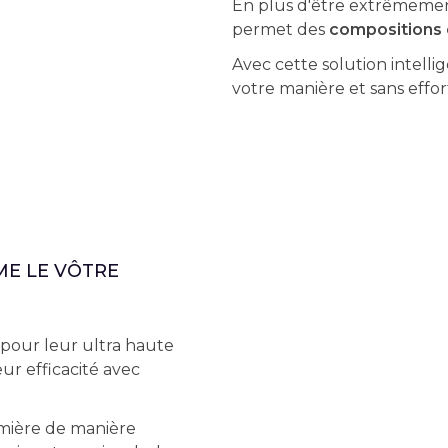
En plus d'être extrêmement 
permet des
compositions o
Avec cette solution intelli
votre manière et sans effort
E LE VÔTRE
our leur ultra haute
eur efficacité avec
umière de manière