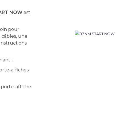
ART NOW
est
soin pour
, câbles, une
instructions
nant :
rte-affiches
porte-affiche