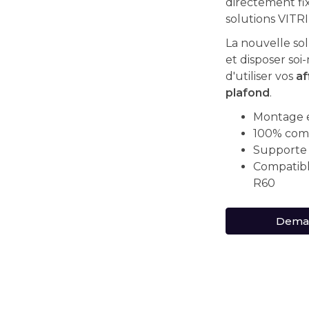
directement fixé
solutions VITRI
La nouvelle sol
et disposer so
d'utiliser vos
af
plafond
.
Montage 
100% com
Supporte 
Compatible
R60
Deman