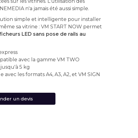
es sur les vitrines. L'utilisation des
NEMEDIA n'a jamais été aussi simple.
ution simple et intelligente pour installer
i-même sa vitrine : VM START NOW permet
ficheurs LED
sans pose de rails au
express
patible avec la gamme VM TWO
jusqu'à 5 kg
 avec les formats A4, A3, A2, et VM SIGN
der un devis