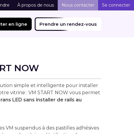
indre
À propos de nous
Nous contacter
Se connecter
ter en ligne
Prendre un rendez-vous
ART NOW
ution simple et intelligente pour installer
otre vitrine : VM START NOW vous permet
rans LED sans installer de rails au
es VM suspendus à des pastilles adhésives