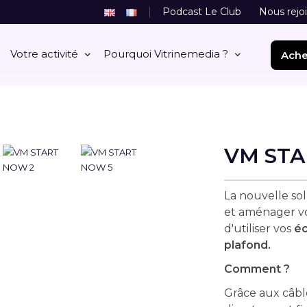
Podcast Le Club
Nous rejo
Votre activité
Pourquoi Vitrinemedia ?
Ache
VM ST
La nouvelle sol
et aménager v
d'utiliser vos
éc
plafond.
Comment ?
Grâce aux câbl