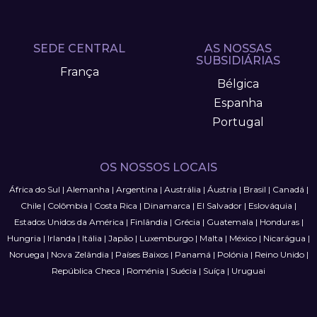
SEDE CENTRAL
AS NOSSAS
SUBSIDIÁRIAS
França
Bélgica
Espanha
Portugal
OS NOSSOS LOCAIS
África do Sul
|
Alemanha
|
Argentina
|
Austrália
|
Áustria
|
Brasil
|
Canadá
|
Chile
|
Colômbia
|
Costa Rica
|
Dinamarca
|
El Salvador
|
Eslováquia
|
Estados Unidos da América
|
Finlândia
|
Grécia
|
Guatemala
|
Honduras
|
Hungria
|
Irlanda
|
Itália
|
Japão
|
Luxemburgo
|
Malta
|
México
|
Nicarágua
|
Noruega
|
Nova Zelândia
|
Países Baixos
|
Panamá
|
Polónia
|
Reino Unido
|
República Checa
|
Roménia
|
Suécia
|
Suíça
|
Uruguai