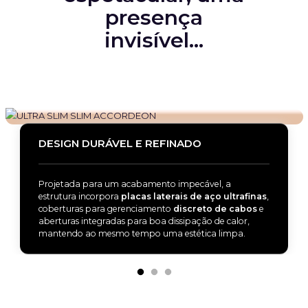
presença
invisível…
DESIGN DURÁVEL E REFINADO
Projetada para um acabamento impecável, a
estrutura incorpora
placas laterais de aço ultrafinas
,
coberturas para gerenciamento
discreto de cabos
e
aberturas integradas para boa dissipação de calor,
mantendo ao mesmo tempo uma estética limpa.