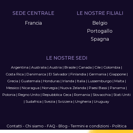
SEDE CENTRALE
LE NOSTRE FILIALI
Francia
Belgio
Portogallo
Spagna
LE NOSTRE SEDI
Argentina
|
Australia
|
Austria
|
Brasile
|
Canada
|
Cile
|
Colombia
|
Costa Rica
|
Danimarca
|
El Salvador
|
Finlandia
|
Germania
|
Giappone
|
Grecia
|
Guatemala
|
Honduras
|
Irlanda
|
Italia
|
Lussemburgo
|
Malta
|
Messico
|
Nicaragua
|
Norvegia
|
Nuova Zelanda
|
Paesi Bassi
|
Panama
|
Polonia
|
Regno Unito
|
Repubblica Ceca
|
Romania
|
Slovacchia
|
Stati Uniti
|
Sudafrica
|
Svezia
|
Svizzera
|
Ungheria
|
Uruguay
Contatti
-
Chi siamo
-
FAQ
-
Blog
-
Termini e condizioni
-
Politica
sulla privacy
-
Mappa del sito