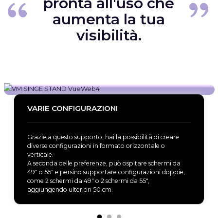
pronta all'uso che
aumenta la tua
visibilità.
VARIE CONFIGURAZIONI
Grazie a questo supporto, hai la possibilità di creare
diverse configurazioni in formato orizzontale o
verticale.
A seconda delle preferenze, può ospitare schermi da
49" o 55" e persino supportare configurazioni doppie,
come 2 schermi da 49" o 2 schermi da 55",
aggiungendo ulteriori 50 cm.