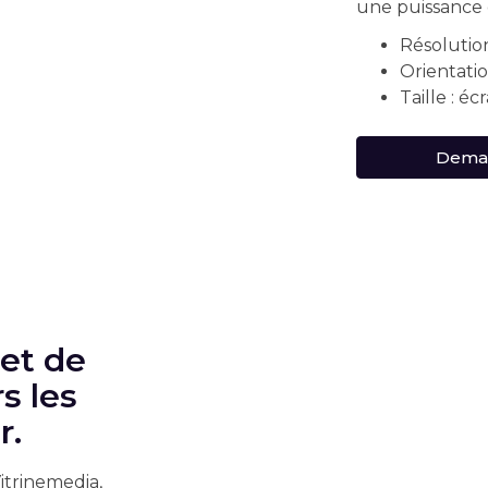
une puissance 
Résolution
Orientatio
Taille : é
Deman
et de
s les
r.
itrinemedia,