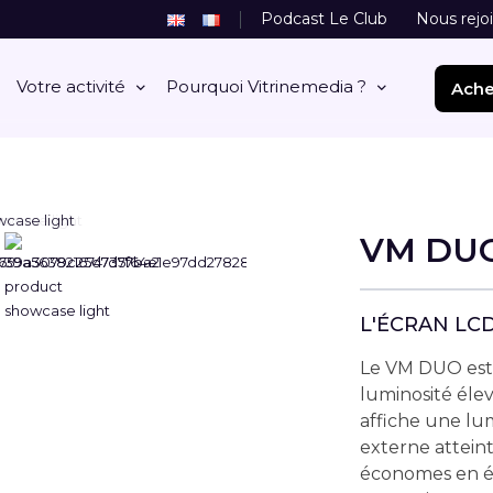
Podcast Le Club
Nous rejo
Votre activité
Pourquoi Vitrinemedia ?
Ache
VM DU
L'ÉCRAN LC
Le VM DUO est 
luminosité élev
affiche une lum
externe atteint
économes en én