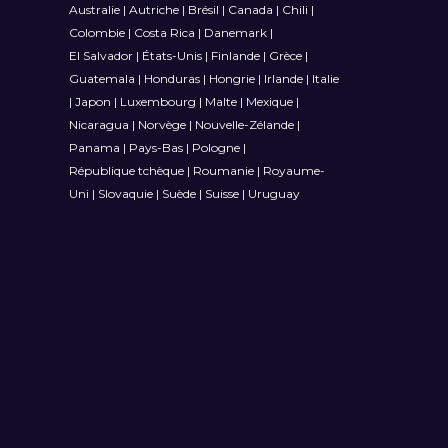
Australie
|
Autriche
|
Brésil
|
Canada
|
Chili
|
Colombie
|
Costa Rica
|
Danemark
|
El Salvador
|
États-Unis
|
Finlande
|
Grèce
|
Guatemala
|
Honduras
|
Hongrie
|
Irlande
|
Italie
|
Japon
|
Luxembourg
|
Malte
|
Mexique
|
Nicaragua
|
Norvège
|
Nouvelle-Zélande
|
Panama
|
Pays-Bas
|
Pologne
|
République tchèque
|
Roumanie
|
Royaume-
Uni
|
Slovaquie
|
Suède
|
Suisse
|
Uruguay