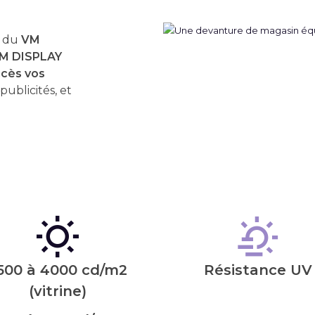
u du
VM
M DISPLAY
ccès vos
publicités, et
500 à 4000 cd/m2
Résistance UV
(vitrine)