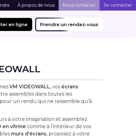
indre
À propos de nous
Nous contacter
Se connecter
ter en ligne
Prendre un rendez-vous
DEOWALL
èmes
VM VIDEOWALL
, vos
écrans
re assemblés dans toutes les
 pour un rendu qui ne ressemble qu’à
ours à votre imagination et assemblez
 en vitrine
comme à l’intérieur de vos
ables
murs d'écrans
, proposez à votre