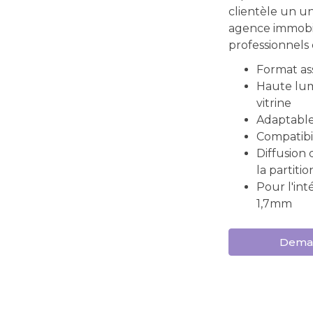
clientèle un u
agence immobil
professionnels d
Format a
Haute lum
vitrine
Adaptable
Compatibi
Diffusion 
la partiti
Pour l'int
1,7mm
Deman