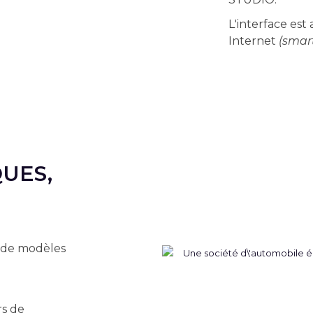
L'interface est
Internet
(smart
UES,
s de modèles
rs de