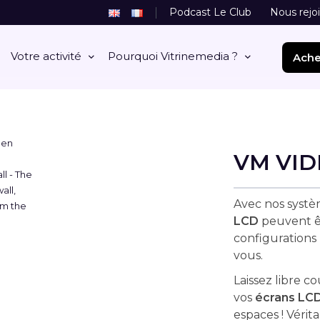
Podcast Le Club
Nous rejo
Votre activité
Pourquoi Vitrinemedia ?
Ache
VM VI
Avec nos syst
LCD
peuvent êt
configurations
vous.
Laissez libre c
vos
écrans LCD
espaces ! Vérit